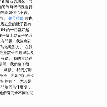
堅如磐石的朋友，而
知道到時候情況會變
們無論如何也不會。
事情。
整骨推薦
你也
且現在您的肚子裡有
UH 的一切都好起
嫂子懷上乾兒子的時
沒有問題，我注意到
能地吃對方。 在我
們應該坐在哪里以及
有錯。 我的舌頭運
 期間，我們聊了很
、幽默。 我們打斷
身邊，將她的乳房和
妒新媽媽了，尤其是
不問她們為什麼懷，
他們有完全不同的問