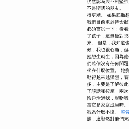
仍然認為與不夠堅
不是嘮叨的朋友。 
得更糟。 如果胚胎
我們目前處於待命狀
必須嘗試一下；看看
了孩子，這無疑對您
來。 但是，我知道
候，我也很心痛，但
她想生就生，因為他
們確信沒有任何問題
坐在什麼位置。 她
動得越來越猛烈，看
多，主要是了解彼此
了談話和按摩一兩
陰戶滑過我，親吻我
當它是家庭成員時。
我為什麼不懷。
整
題，這顯然對他們來