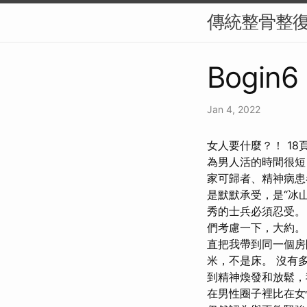
傳統整骨整
Bogin6 
Jan 4, 2022
女人要什麼？！ 1
為男人活的時間很短
家可歸者、精神病患
是默默承受，是“冰
秀的士兵必須忍受。
們考慮一下，大約。
直把我帶到同一個房
米，不是床。 沒有多
到精神煥發和放鬆，
在男性圈子裡比在女