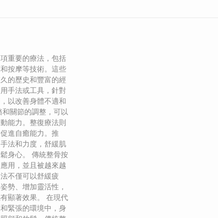
一項重要的療法，包括
筋和按摩等技術。這些
悠久的歷史和豐富的經
運用手法或工具，針對
療，以改善身體不適和
骼和關節的調整，可以
運動能力。整復療法則
，促進自癒能力。推
同手法和力度，舒緩肌
鬆身心。 傳統整骨按
泛應用，並且被越來越
療法不僅可以舒緩疲
善姿勢、增加靈活性，
有顯著效果。 在現代
力和緊張的環境中，身