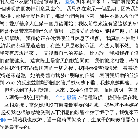
強的人建立友誼可能是致命的。
整復
如果狗屎來了，我們將需要
一個嘮叨的朋友特別危及生命。 我只會在家呆一個星期，因為我
想堅持，那幾天就足夠了，那麼他們會留下來，如果不是以後他
態；愛斯基摩人促銷一個月後開始；我以前從來沒有過這樣的
這會不會帶來期待已久的寶貝。 您接受的治療可能很有趣，而
有所幫助。 我猜你正在休病假並且休息了很多。 我真的在推動 
也許我們都經歷過這個，有些人只是敢於承認，有些人則不然。 
我沒有表現出來，一直後悔自己的羨慕。 比方說，我和我嫂子
們都很健康。 這實際上是當天的歡迎問候，我們彼此相愛，盡可
並且我們擁有約會所需的一切之後，我開始檢查榻榻米，看看我
變得越來越濕，她的身體向我發出明確的信號，表明我所做的並沒
到 Zoé 的反應並體驗到她的陰戶越來越下垂，我越來越興奮。
，但也找到了共同話題。 原來，Zoé不僅美麗，而且聰明、善良
次，以獲得一點色情插曲。
台北 撥筋
在這種時候，佐伊依偎在我
，互相愛撫，當然她也沒有避開最重要的區域。 我早就不再嫉
 起初我也很敏感地受到以下消息的影響小姑子懷孕了，我從來
骨師
一開始我也嫉妒，過一段時間就淡了，生孩子的時候很開心.
說是最重要的。