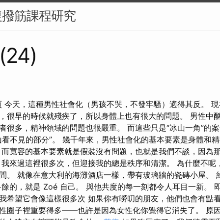
復撥筋課程研究
(24)
8頁 今天，這種男性社會化（男孩不哭，不發牢騷）適得其反。 
，很早的時候就殘疾了，所以身體上也有很大的問題。 男性中
者很多，精神領域的問題也很嚴重。 而這些只是“冰山一角”的
山看不見的部分”。 幾千年來，男性社會化的基本要素是身體和
 而寬容的基本要素就是假裝沒有問題，也就是我們不談，因為那是
 我來過這裡很多次，但迎接我的總是秩序和清潔。 為什麼不呢
間。 就像在意大利的海灘酒店一樣，帶有玻璃牆的瓷磚小屋。 
餘的，就是 Zoé 自己。 與他共度的每一刻都令人耳目一新。
我希望它會像這樣很多次 如果你有嘮叨的朋友，他們也會有點看
性圈子裡重要得多——也許是因為女性化你覺得它消失了。 原