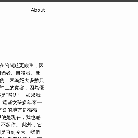
About
現在的問題更嚴重，因
酗酒者、自殺者、無
案例，因為絕大多數只
精神上的寬容，因為優
“嘮叨”。 如果我
，這些女孩多年來一
約會的地方是榻榻
 即使是現在，我也感
不起你。 此外，它
因是直到今天，我們